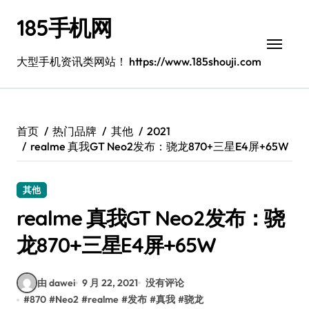
跳
185手机网
转
到
内
大型手机资讯类网站！ https://www.185shouji.com
容
首页
热门品牌
其他
2021
realme 真我GT Neo2发布：骁龙870+三星E4屏+65W
其他
realme 真我GT Neo2发布：骁
龙870+三星E4屏+65W
由 dawei
9 月 22, 2021
没有评论
#
870
#
Neo2
#
realme
#
发布
#
真我
#
骁龙