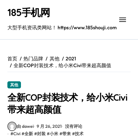
跳
185手机网
转
到
内
大型手机资讯类网站！ https://www.185shouji.com
容
首页
热门品牌
其他
2021
全新COP封装技术，给小米Civi带来超高颜值
其他
全新COP封装技术，给小米Civi
带来超高颜值
由 dawei
9 月 26, 2021
没有评论
#
Civi
#
全新
#
封装
#
小米
#
带来
#
技术