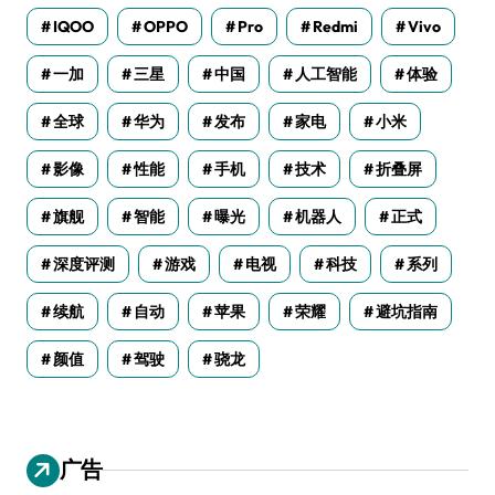
IQOO
OPPO
Pro
Redmi
Vivo
一加
三星
中国
人工智能
体验
全球
华为
发布
家电
小米
影像
性能
手机
技术
折叠屏
旗舰
智能
曝光
机器人
正式
深度评测
游戏
电视
科技
系列
续航
自动
苹果
荣耀
避坑指南
颜值
驾驶
骁龙
广告