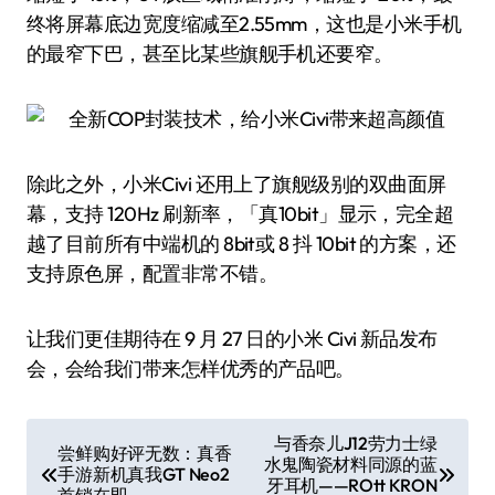
终将屏幕底边宽度缩减至2.55mm，这也是小米手机
的最窄下巴，甚至比某些旗舰手机还要窄。
除此之外，小米Civi 还用上了旗舰级别的双曲面屏
幕，支持 120Hz 刷新率，「真10bit」显示，完全超
越了目前所有中端机的 8bit或 8 抖 10bit 的方案，还
支持原色屏，配置非常不错。
让我们更佳期待在 9 月 27 日的小米 Civi 新品发布
会，会给我们带来怎样优秀的产品吧。
文
与香奈儿J12劳力士绿
尝鲜购好评无数：真香
水鬼陶瓷材料同源的蓝
章
手游新机真我GT Neo2
牙耳机——ROtt KRON