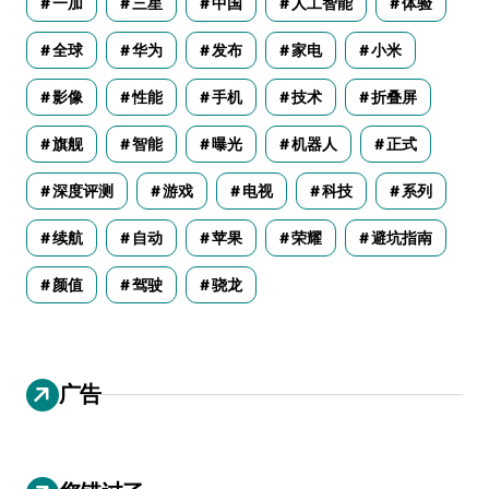
一加
三星
中国
人工智能
体验
全球
华为
发布
家电
小米
影像
性能
手机
技术
折叠屏
旗舰
智能
曝光
机器人
正式
深度评测
游戏
电视
科技
系列
续航
自动
苹果
荣耀
避坑指南
颜值
驾驶
骁龙
广告