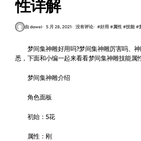
性详解
由 dawei
5 月 28, 2021
没有评论
#
好用
#
属性
#
技能
#
梦间集神雕好用吗?梦间集神雕厉害吗、神雕怎么样?可能还有些小伙伴对这款角色不太熟
悉，下面和小编一起来看看梦间集神雕技能属性
梦间集神雕介绍
角色面板
初始：5花
属性：刚