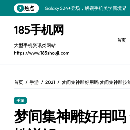
跳
热点
Galaxy S24+登场，解锁手机美学新境界
转
到
S26+颜值暴增！三星机皇美颜秘籍揭秘
内
185手机网
容
Galaxy A56 5G登场，时尚旗舰新标杆！
首页
三星Galaxy S26解锁个性美颜新玩法
大型手机资讯类网站！
https://www.185shouji.com
Galaxy S25个性解锁：炫酷定制全攻略
Galaxy C55 5G焕新秘籍：潮流定制，
Galaxy C55 5G登场，演绎三星美学新巅
首页
手游
2021
梦间集神雕好用吗 梦间集神雕技
Galaxy Z Flip6：折叠时尚，一瞬惊艳
手游
Galaxy S25+闪亮登场，这样打扮秒变焦
梦间集神雕好用吗
S25 Ultra颜值封神！定制主题潮爆登场