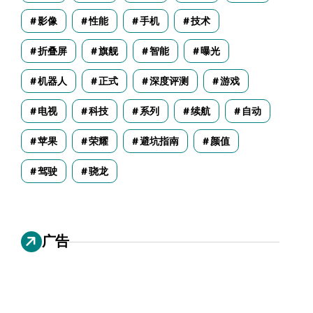
影像
性能
手机
技术
折叠屏
旗舰
智能
曝光
机器人
正式
深度评测
游戏
电视
科技
系列
续航
自动
苹果
荣耀
避坑指南
颜值
驾驶
骁龙
广告