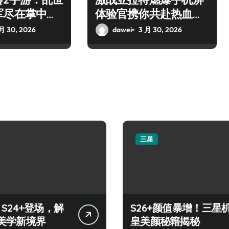
军尽在掌中掌
体验官携你共赴热血枪
战盛宴
月 30, 2026
dawei
3 月 30, 2026
三星
y S24+登场，解
S26+颜值暴增！三星
美学新境界
皇美颜秘籍揭秘