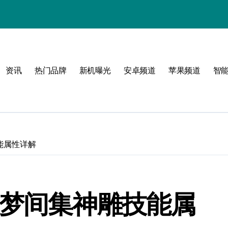
资讯
热门品牌
新机曝光
安卓频道
苹果频道
智
玩转无限可能
峰
能属性详解
点！
 梦间集神雕技能属