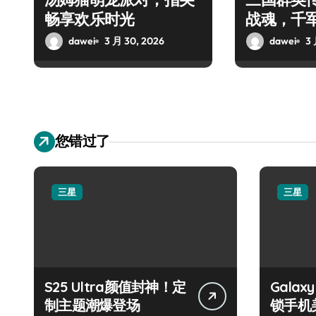
畅享欢乐时光
战魂，千
控
dawei
3 月 30, 2026
dawei
3 
您错过了
三星
三星
S25 Ultra颜值封神！定
Galax
制主题潮爆登场
锁手机