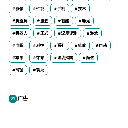
影像
性能
手机
技术
折叠屏
旗舰
智能
曝光
机器人
正式
深度评测
游戏
电视
科技
系列
续航
自动
苹果
荣耀
避坑指南
颜值
驾驶
骁龙
广告