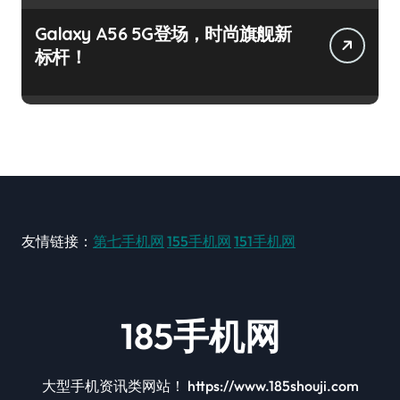
Galaxy A56 5G登场，时尚旗舰新
标杆！
友情链接：
第七手机网
155手机网
151手机网
185手机网
大型手机资讯类网站！ https://www.185shouji.com