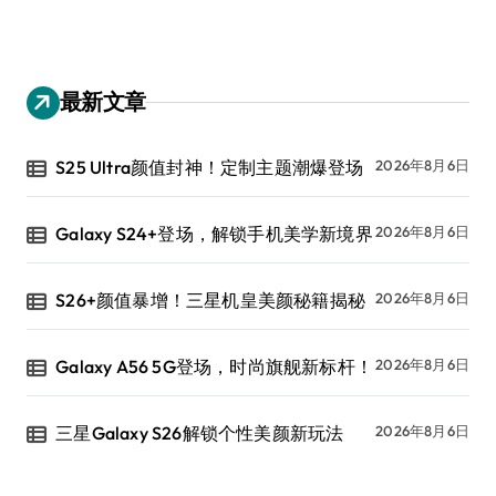
最新文章
S25 Ultra颜值封神！定制主题潮爆登场
2026年8月6日
Galaxy S24+登场，解锁手机美学新境界
2026年8月6日
S26+颜值暴增！三星机皇美颜秘籍揭秘
2026年8月6日
Galaxy A56 5G登场，时尚旗舰新标杆！
2026年8月6日
三星Galaxy S26解锁个性美颜新玩法
2026年8月6日