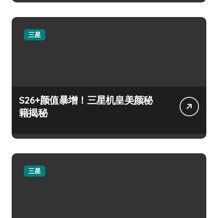
三星
S26+颜值暴增！三星机皇美颜秘
籍揭秘
三星