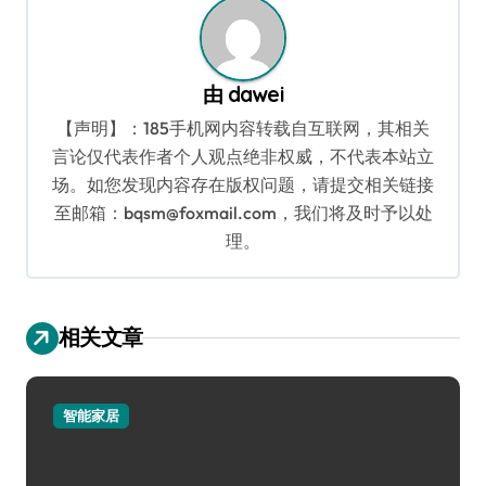
由
dawei
【声明】：185手机网内容转载自互联网，其相关
言论仅代表作者个人观点绝非权威，不代表本站立
场。如您发现内容存在版权问题，请提交相关链接
至邮箱：bqsm@foxmail.com，我们将及时予以处
理。
相关文章
智能家居