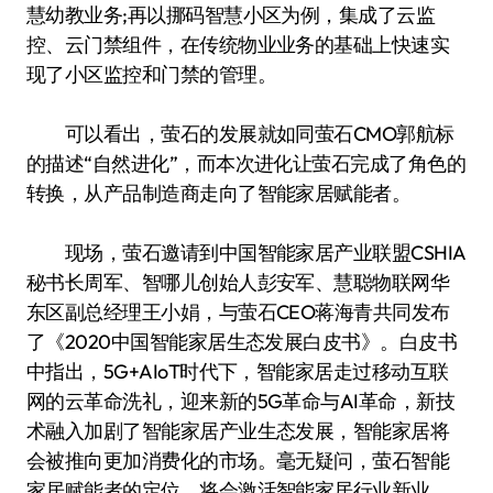
慧幼教业务;再以挪码智慧小区为例，集成了云监
控、云门禁组件，在传统物业业务的基础上快速实
现了小区监控和门禁的管理。
可以看出，萤石的发展就如同萤石CMO郭航标
的描述“自然进化”，而本次进化让萤石完成了角色的
转换，从产品制造商走向了智能家居赋能者。
现场，萤石邀请到中国智能家居产业联盟CSHIA
秘书长周军、智哪儿创始人彭安军、慧聪物联网华
东区副总经理王小娟，与萤石CEO蒋海青共同发布
了《2020中国智能家居生态发展白皮书》。白皮书
中指出，5G+AIoT时代下，智能家居走过移动互联
网的云革命洗礼，迎来新的5G革命与AI革命，新技
术融入加剧了智能家居产业生态发展，智能家居将
会被推向更加消费化的市场。毫无疑问，萤石智能
家居赋能者的定位，将会激活智能家居行业新业