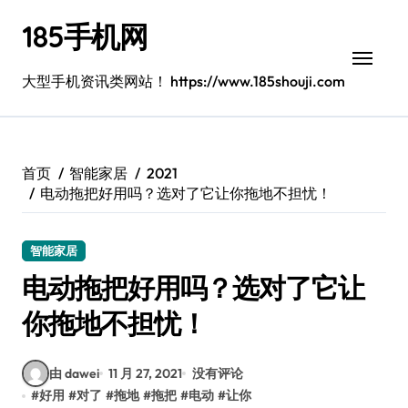
跳
185手机网
转
到
内
大型手机资讯类网站！ https://www.185shouji.com
容
首页
智能家居
2021
电动拖把好用吗？选对了它让你拖地不担忧！
智能家居
电动拖把好用吗？选对了它让
你拖地不担忧！
由 dawei
11 月 27, 2021
没有评论
#
好用
#
对了
#
拖地
#
拖把
#
电动
#
让你