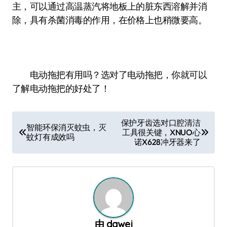
主，可以通过高温蒸汽将地板上的脏东西溶解并消
除，具有杀菌消毒的作用，在价格上也稍微要高。
电动拖把有用吗？选对了电动拖把，你就可以
了解电动拖把的好处了！
文
保护牙齿选对口腔清洁
智能环保消灭蚊虫，灭
工具很关键，XNUO心
章
蚊灯有成效吗
诺X628冲牙器来了
导
航
由
dawei